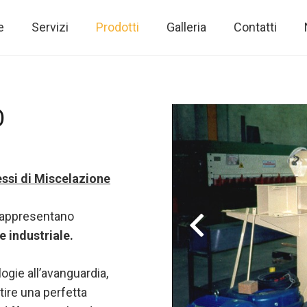
e
Servizi
Prodotti
Galleria
Contatti
Fi
Ser
Sist
O
essi di Miscelazione
 rappresentano
e industriale.
logie all’avanguardia,
tire una perfetta